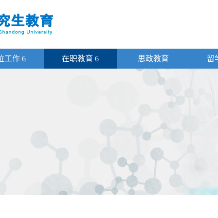
位工作
6
在职教育
6
思政教育
留