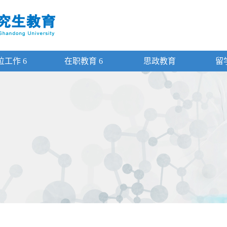
位工作
6
在职教育
6
思政教育
留