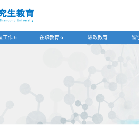
位工作
6
在职教育
6
思政教育
留