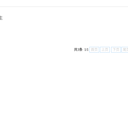
生
共3条 1/1
首页
上页
下页
尾