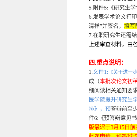
5.附件5:《研究
6.发表学术论文打
清样”并签名，
填写
7.在职研究生还需
上述审查材料，由
四.重点说明：
1.
文件1:
《关于进一
成（
本批次
论文初
细阅读相关通知要
医学院提升研究生
排》
，
预
答辩前至
件6:《预答辩意见
版最迟于3月15日
此次申请。预答辩