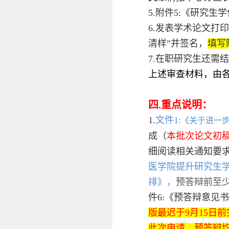
5.附件5:《研究
6.发表学术论文打
清样”并签名，
填写
7.在职研究生还需
上述审查材料，由
四.重点说明：
1.
文件1:
《关于进一
成（
本批次
论文初
细阅读相关通知要
医学院提升研究生
排》，
预答辩前至
件6:《预答辩意见
版最迟于9月15日
此次申请。预答辩