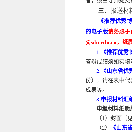
者，须由导师提交
三
、报送材
《推荐优秀
的电子版
请务必于11
@sdu.edu.c
1.《推荐优
答辩成绩须如实填
2.
《山东省优
份），请在表中代
成果等。
3.
申报材料汇
申报材料纸质
（1）
封面
（
（2）
《山东