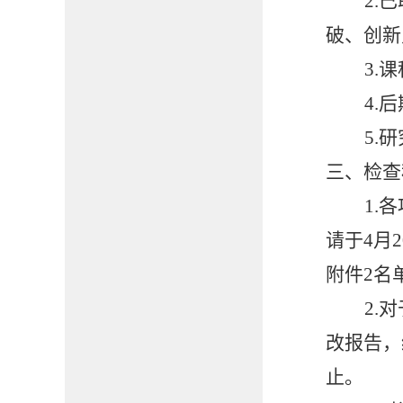
2.
破、创新
3.
课
4.
5.
三、
检查
1.
请于4月
附件2名
2
.对
改报告，
止。