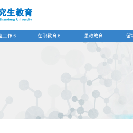
位工作
6
在职教育
6
思政教育
留