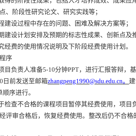
已取得的阶段性成果，包括
人才培养成效、成果应
点、阶段性研究论文、研究实践等；
程建设
过程中存在的问题、困难及解决方案等；
后期建设计划安排及预期的标志性成果、创新点及
研究经费的使用情况说明及下阶段经费使用计划。
程序
各项目
负责人准备
5-10分钟PPT，进行汇报答辩，
20日前
发送至
邮箱
zhangpeng1990
@sdu.edu.cn。
建
单顺序进行。
于
检查不合格的课程项目
暂停其经费使用
，
项目
经
评审
合格后，恢复经费使用。整改后仍不合格