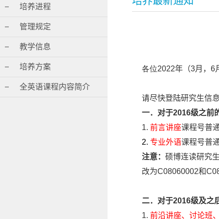
培养最新通知
培养进程
管理规定
教学信息
培养方案
各位2022
年（3月，
6
全英语课程内容简介
请尽快登陆研究生信
一．对于
2016
级之前
1.
前言讲座
课程号普
2.
专业外语
课程号普
注意：
硕博连读研究
改为
C08060002
和
C0
二．对于
2016
级及之
1.
前沿讲座、讨论班